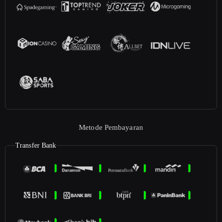
Metode Pembayaran
Transfer Bank