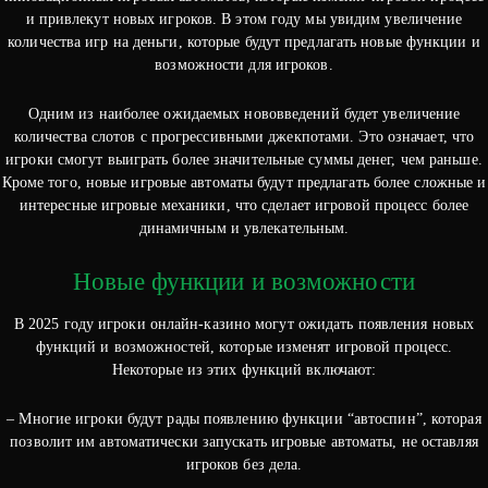
и привлекут новых игроков. В этом году мы увидим увеличение
количества игр на деньги, которые будут предлагать новые функции и
возможности для игроков.
Одним из наиболее ожидаемых нововведений будет увеличение
количества слотов с прогрессивными джекпотами. Это означает, что
игроки смогут выиграть более значительные суммы денег, чем раньше.
Кроме того, новые игровые автоматы будут предлагать более сложные и
интересные игровые механики, что сделает игровой процесс более
динамичным и увлекательным.
Новые функции и возможности
В 2025 году игроки онлайн-казино могут ожидать появления новых
функций и возможностей, которые изменят игровой процесс.
Некоторые из этих функций включают:
– Многие игроки будут рады появлению функции “автоспин”, которая
позволит им автоматически запускать игровые автоматы, не оставляя
игроков без дела.