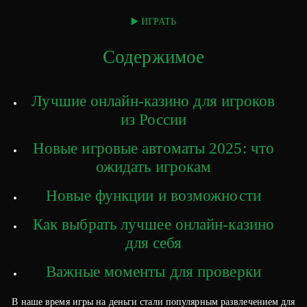
▶️ ИГРАТЬ
Содержимое
Лучшие онлайн-казино для игроков
из России
Новые игровые автоматы 2025: что
ожидать игрокам
Новые функции и возможности
Как выбрать лучшее онлайн-казино
для себя
Важные моменты для проверки
В наше время игры на деньги стали популярным развлечением для