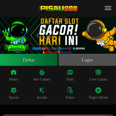
Beranda
Slot Online
Live Casino
Sportsbook
Arcade
Togel Online
Daftar
Login
Poker
Whatsapp
Home
Hot Games
Slots
Live Casino
Telegram
Sports
Arcade
Poker
Togel Online
Livechat