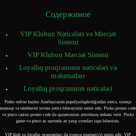
Содержимое
VIP Klubun Nəticələri və Mərciət
Sistemi
VIP Klubun Mərciət Sistemi
Loyallıq proqramının nəticələri və
məlumatları
Loyallıq proqramının nəticələri
Pinko online kazino Azərbaycanda populyarlaşdırdığından sonra, oyunçu
məntəqi və tələblərini yerinə yetirə biləcəyinizi təmin edir. Pinko promo code
və pinco casino promo code ilə qazancınızın artırılması imkanı verir. Pinko
game və pinco az saytında ən yaxşı oyunları tapa bilərsiniz.
VIP klub və loyallıq proqramları ilə oyunçu məntəqiyyi təmin edir. VIP