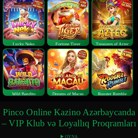
Lucky Neko
Fortune Tiger
Treasures of Aztec
Wild Bandito
Dreams of Macau
Rooster Rumble
Pinco Online Kazino Azərbaycanda
– VIP Klub və Loyallıq Proqramları
▶️ OYNA