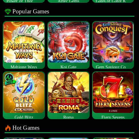
Power of Thor Megaways
Aztec Gems
Gates of Gatot Kaca
Popular Games
Mahjong Ways
Koi Gate
Gem Saviour Conquest
Gold Blitz
Roma
Fiery Sevens
Hot Games