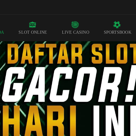
DA
SLOT ONLINE
LIVE CASINO
SPORTSBOOK