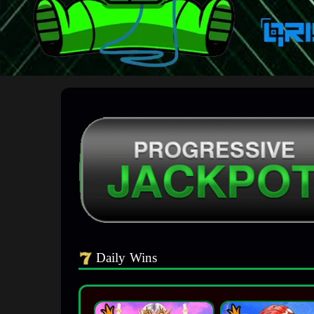
Daily Wins