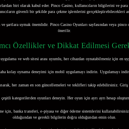
ardan biri olarak kabul eder. Pinco Casino, kullanıcıların bilgilerini ve par
lanıcıların güvenli bir şekilde para çekme işlemlerini gerçekleştirebilecekleri a
a ve şartlara uymak önemlidir. Pinco Casino Oyunları sayfasından veya pinco on
önerilir.
mcı Özellikler ve Dikkat Edilmesi Gere
uygulama ve web sitesi arası uyumlu, her cihazdan oynatabilmeniz için en uyg
 daha kolay oynama deneyimi için mobil uygulamayı indirin. Uygulamayı indi
narak, her zaman en son güncellemeleri ve teklifleri takip edebilirsiniz. Giriş
 çeşitli kategorilerden oyunları deneyin. Her oyun için ayrı ayrı hesap oluştu
için, banka transferi, e-piyasa ve diğer ödeme sistemlerini kullanabilirsiniz
olduğundan ve gerekli bilgilerin doğru olduğundan emin olun.