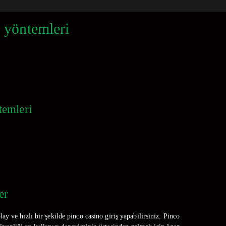
 yöntemleri
temleri
er
y ve hızlı bir şekilde pinco casino giriş yapabilirsiniz. Pinco