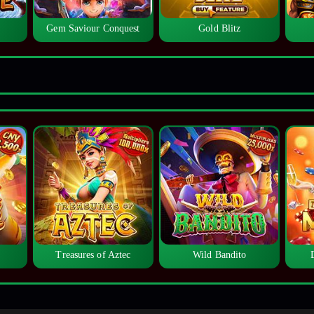
Gem Saviour Conquest
Gold Blitz
Treasures of Aztec
Wild Bandito