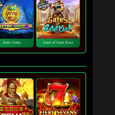
Aztec Gems
Gates of Gatot Kaca