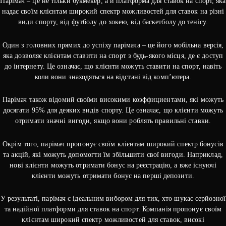
Парімач – це не тільки букмекер, а й платформа для ставок на спорт, яка
надає своїм клієнтам широкий спектр можливостей для ставок на різні
види спорту, від футболу до хокею, від баскетболу до тенісу.
Один з головних прямих до успіху парімача – це його мобільна версія,
яка дозволяє клієнтам ставити на спорт з будь-якого місця, де є доступ
до інтернету. Це означає, що клієнти можуть ставити на спорт, навіть
коли вони знаходяться на відстані від комп’ютера.
Парімач також відомий своїми високими коэффициентами, які можуть
досягати 95% для деяких видів спорту. Це означає, що клієнти можуть
отримати значні вигоди, якщо вони роблять правильні ставки.
Окрім того, парімач пропонує своїм клієнтам широкий спектр бонусів
та акцій, які можуть допомогти їм збільшити свої вигоди. Наприклад,
нові клієнти можуть отримати бонус на реєстрацію, а вже існуючі
клієнти можуть отримати бонус на перші депозити.
У результаті, парімач є ідеальним вибором для тих, хто шукає серйозної
та надійної платформи для ставок на спорт. Компанія пропонує своїм
клієнтам широкий спектр можливостей для ставок, високі