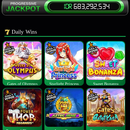
Daily Wins
Gates of Olympus
Starlight Princess
Sweet Bonanza