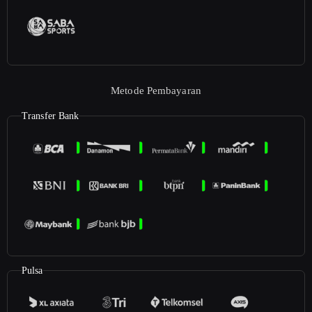
Metode Pembayaran
Transfer Bank
Pulsa