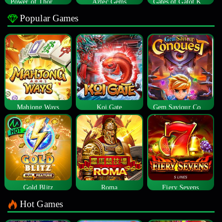
Power of Thor Megaways
Aztec Gems
Gates of Gatot Kaca
Popular Games
Mahjong Ways
Koi Gate
Gem Saviour Conquest
Gold Blitz
Roma
Fiery Sevens
Hot Games