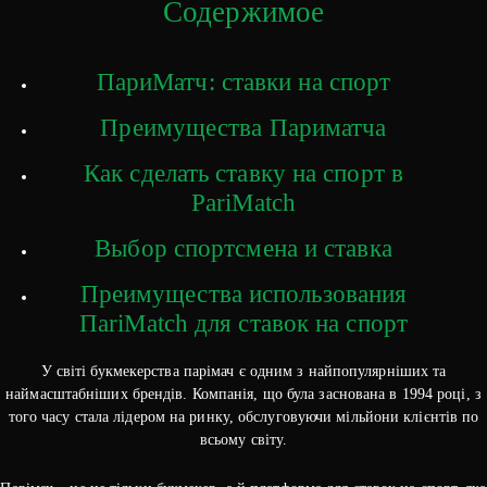
Содержимое
ПариМатч: ставки на спорт
Преимущества Париматча
Как сделать ставку на спорт в
PariMatch
Выбор спортсмена и ставка
Преимущества использования
ПariMatch для ставок на спорт
У світі букмекерства парімач є одним з найпопулярніших та
наймасштабніших брендів. Компанія, що була заснована в 1994 році, з
того часу стала лідером на ринку, обслуговуючи мільйони клієнтів по
всьому світу.