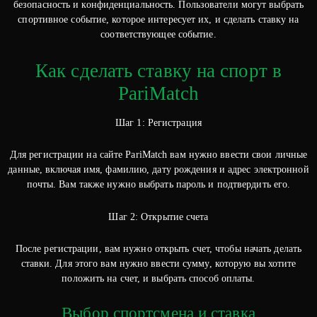
безопасность и конфиденциальность. Пользователи могут выбрать
спортивное событие, которое интересует их, и сделать ставку на
соответствующее событие.
Как сделать ставку на спорт в
PariMatch
Шаг 1: Регистрация
Для регистрации на сайте PariMatch вам нужно ввести свои личные
данные, включая имя, фамилию, дату рождения и адрес электронной
почты. Вам также нужно выбрать пароль и подтвердить его.
Шаг 2: Открытие счета
После регистрации, вам нужно открыть счет, чтобы начать делать
ставки. Для этого вам нужно ввести сумму, которую вы хотите
положить на счет, и выбрать способ оплаты.
Выбор спортсмена и ставка