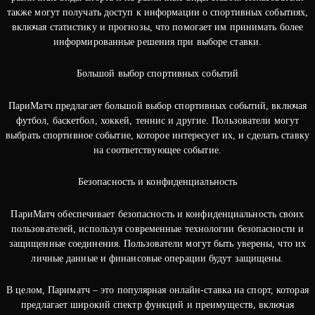
также могут получать доступ к информации о спортивных событиях,
включая статистику и прогнозы, что помогает им принимать более
информированные решения при выборе ставки.
Большой выбор спортивных событий
ПариМатч предлагает большой выбор спортивных событий, включая
футбол, баскетбол, хоккей, теннис и другие. Пользователи могут
выбрать спортивное событие, которое интересует их, и сделать ставку
на соответствующее событие.
Безопасность и конфиденциальность
ПариМатч обеспечивает безопасность и конфиденциальность своих
пользователей, используя современные технологии безопасности и
защищенные соединения. Пользователи могут быть уверены, что их
личные данные и финансовые операции будут защищены.
В целом, Париматч – это популярная онлайн-ставка на спорт, которая
предлагает широкий спектр функций и преимуществ, включая