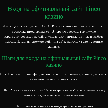
Вход на официальный сайт Pinco
казино
Для входа на официальный сайт Pinco казино вам нужно выполнить
несколько простых шагов. В первую очередь, вам нужно
зарегистрироваться на сайте, указав свои личные данные и выбрав
пароль. Затем вы сможете войти на сайт, используя свои учетные
данные.
Шаги для входа на официальный сайт Pinco
казино
Шаг 1: перейдите на официальный сайт Pinco казино, используя ссылку
на нашем сайте или поисковике.
Шаг 2: нажмите на кнопку “Зарегистрироваться” и заполните форму
регистрации, указав свои личные данные.
Шаг 3: выберите пароль и подтвердите регистрацию.