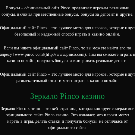
Бонусы – официальный сайт Pinco предлагает игрокам различные
бонусы, включая приветственные бонусы, бонусы за депозит и другие.
Официальный сайт Pinco – это лучшее место для игроков, которые ищут
безопасный и надежный способ играть в казино онлайн.
Если вы ищете официальный сайт Pinco, то вы можете найти его по
адресу [www.pinco.com](http://www.pinco.com). Там вы сможете играть в
казино онлайн, получать бонусы и выигрывать реальные деньги.
Официальный сайт Pinco – это лучшее место для игроков, которые ищут
развлекательный опыт и хотят играть в казино онлайн.
Зеркало Pinco казино
Зеркало Pinco казино – это веб-страница, которая копирует содержимое
официального сайта Pinco казино. Это означает, что игроки могут
играть в игры, делать ставки и получать бонусы, не отличаясь от
официального сайта.