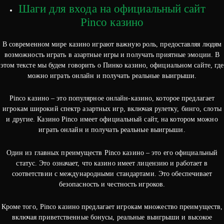
Шаги для входа на официальный сайт
Pinco казино
В современном мире казино играют важную роль, предоставляя людям
возможность играть в азартные игры и получать приятные эмоции. В
этом тексте мы будем говорить о Пинко казино, официальном сайте, где
можно играть онлайн и получать реальные выигрыши.
Pinco казино – это популярное онлайн-казино, которое предлагает
игрокам широкий спектр азартных игр, включая рулетку, бинго, слоты
и другие. Казино Pinco имеет официальный сайт, на котором можно
играть онлайн и получать реальные выигрыши.
Один из главных преимуществ Pinco казино – это его официальный
статус. Это означает, что казино имеет лицензию и работает в
соответствии с международными стандартами. Это обеспечивает
безопасность и честность игроков.
Кроме того, Pinco казино предлагает игрокам множество преимуществ,
включая приветственные бонусы, реальные выигрыши и высокое