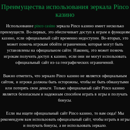
Преимущества использования зеркала Pinco
казино
Использование
pinco casino
зеркала Pinco казино имеет несколько
преимуществ. Во-первых, это обеспечивает доступ к играм и функциям
казино, если официальный сайт временно недоступен. Во-вторых, это
может помочь игрокам обойти ограничения, которые могут быть
установлены на официальном сайте. Наконец, это может помочь
игрокам получить доступ к казино, если они не могут использовать
официальный сайт из-за географических ограничений.
Важно отметить, что зеркало Pinco казино не является официальным
сайтом, и игроки должны быть осторожны, чтобы не быть обманутыми
или потерять свои деньги. Только официальный сайт Pinco казино
является безопасным и надежным способом играть в игры и получать
бонусы.
Если вы ищете официальный сайт Pinco казино, то вам сюда! Мы
рекомендуем вам использовать официальный сайт, чтобы играть в игры
и получать бонусы, а не использовать зеркало.