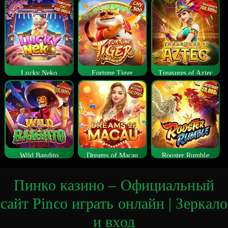
Lucky Neko
Fortune Tiger
Treasures of Aztec
Wild Bandito
Dreams of Macau
Rooster Rumble
Пинко казино – Официальный
сайт Pinco играть онлайн | Зеркало
и вход