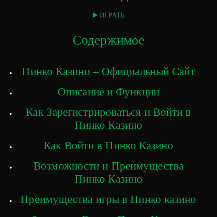
▶️ ИГРАТЬ
Содержимое
Пинко Казино – Официальный Сайт
Описание и Функции
Как Зарегистрироваться и Войти в
Пинко Казино
Как Войти в Пинко Казино
Возможности и Преимущества
Пинко Казино
Преимущества игры в Пинко казино