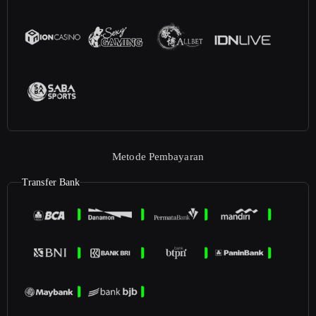
Metode Pembayaran
Transfer Bank