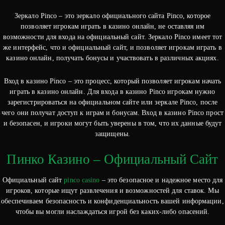
Зеркало Pinco – это зеркало официального сайта Pinco, которое
позволяет игрокам играть в казино онлайн, не оставляя им
возможности для входа на официальный сайт. Зеркало Pinco имеет тот
же интерфейс, что и официальный сайт, и позволяет игрокам играть в
казино онлайн, получать бонусы и участвовать в различных акциях.
Вход в казино Pinco – это процесс, который позволяет игрокам начать
играть в казино онлайн. Для входа в казино Pinco игрокам нужно
зарегистрироваться на официальном сайте или зеркале Pinco, после
чего они получат доступ к играм и бонусам. Вход в казино Pinco прост
и безопасен, и игроки могут быть уверены в том, что их данные будут
защищены.
Пинко Казино – Официальный Сайт
Официальный сайт
pinco casino
– это безопасное и надежное место для
игроков, которые ищут развлечения и возможностей для ставок. Мы
обеспечиваем безопасность и конфиденциальность вашей информации,
чтобы вы могли наслаждаться игрой без каких-либо опасений.