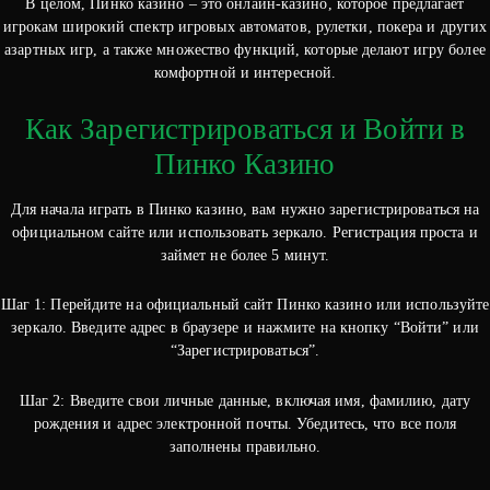
В целом, Пинко казино – это онлайн-казино, которое предлагает
игрокам широкий спектр игровых автоматов, рулетки, покера и других
азартных игр, а также множество функций, которые делают игру более
комфортной и интересной.
Как Зарегистрироваться и Войти в
Пинко Казино
Для начала играть в Пинко казино, вам нужно зарегистрироваться на
официальном сайте или использовать зеркало. Регистрация проста и
займет не более 5 минут.
Шаг 1: Перейдите на официальный сайт Пинко казино или используйте
зеркало. Введите адрес в браузере и нажмите на кнопку “Войти” или
“Зарегистрироваться”.
Шаг 2: Введите свои личные данные, включая имя, фамилию, дату
рождения и адрес электронной почты. Убедитесь, что все поля
заполнены правильно.