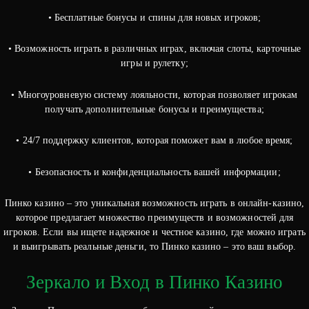
• Бесплатные бонусы и спины для новых игроков;
• Возможность играть в различных играх, включая слоты, карточные
игры и рулетку;
• Многоуровневую систему лояльности, которая позволяет игрокам
получать дополнительные бонусы и преимущества;
• 24/7 поддержку клиентов, которая поможет вам в любое время;
• Безопасность и конфиденциальность вашей информации;
Пинко казино – это уникальная возможность играть в онлайн-казино,
которое предлагает множество преимуществ и возможностей для
игроков. Если вы ищете надежное и честное казино, где можно играть
и выигрывать реальные деньги, то Пинко казино – это ваш выбор.
Зеркало и Вход в Пинко Казино