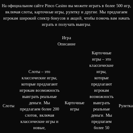
На официальном сайте Pinco Casino вы можете играть в более 500 игр,
включая слоты, карточные игры, рулетку и другие. Мы предлагаем
игрокам широкий спектр бонусов и акций, чтобы помочь вам начать
играть и получать выигры.
Игра
Описание
Карточные
игры – это
классические
Слоты – это
игры,
классические игры,
которые
которые предлагают
предлагают
игрокам возможность
игрокам
выиграть реальные
возможность
деньги. Мы
Карточные
выиграть
Слоты
Рулетка
предлагаем более 200
игры
реальные
слотов, включая
деньги. Мы
классические игры и
предлагаем
новые,
более 50