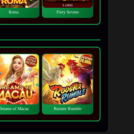
Roma
Fiery Sevens
Dreams of Macau
Rooster Rumble