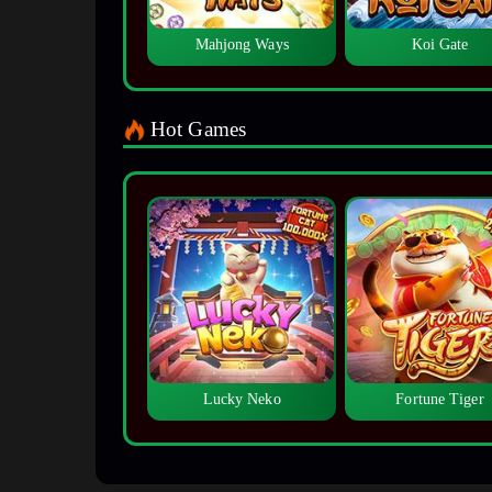
Mahjong Ways
Koi Gate
Hot Games
Lucky Neko
Fortune Tiger