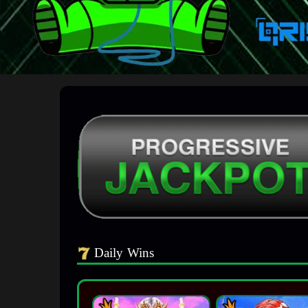
Daily Wins