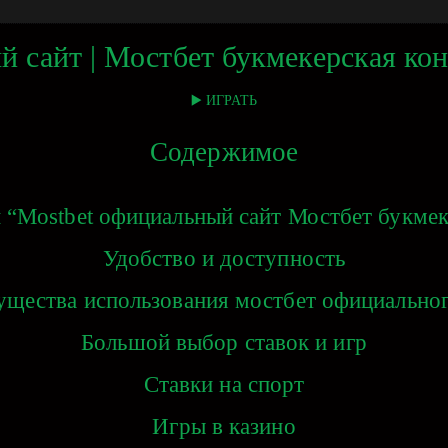
 сайт | Мостбет букмекерская кон
▶️ ИГРАТЬ
Содержимое
 “Mostbet официальный сайт Мостбет букмеке
Удобство и доступность
щества использования мостбет официальног
Большой выбор ставок и игр
Ставки на спорт
Игры в казино