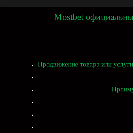
Mostbet официальный
Продвижение товара или услуги
Преиму