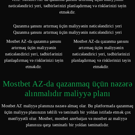
nəticələndirici yeri, tədbirlərinizi planlaşdırmaq və risklərinizi təyin
etməkdir.
Qazanma şansını artırmaq üçün maliyyənin nəticələndirici yeri
Qazanma şansını artırmaq üçün maliyyənin nəticələndirici yeri
Mostbet AZ-da qazanma şansını
Mostbet AZ-da qazanma şansını
artırmaq üçün maliyyənin
artırmaq üçün maliyyənin
nəticələndirici yeri, tədbirlərinizi
nəticələndirici yeri, tədbirlərinizi
planlaşdırmaq və risklərinizi təyin
planlaşdırmaq və risklərinizi təyin
etməkdir.
etməkdir.
Mostbet AZ-da qazanmaq üçün nəzərə
alınmalıdır maliyyə planı
Mostbet AZ maliyyə planınıza nəzərə almaq olar. Bu platformada qazanmaq
üçün maliyyə planınızın təhlili və təminatlı bir yoldan istifadə etmək çox
mənfiyyətli olur. Mostbet, mostbet azerbaijan və mostbet az maliyyə
planınıza qarşı təminatlı bir yoldan təminatlıdır.