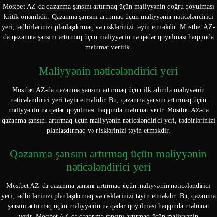
Mostbet AZ-da qazanma şansını artırmaq üçün maliyyənin doğru qoyulması
kritik önəmlidir. Qazanma şansını artırmaq üçün maliyyənin nəticələndirici
yeri, tədbirlərinizi planlaşdırmaq və risklərinizi təyin etməkdir. Mostbet AZ-
da qazanma şansını artırmaq üçün maliyyənin nə qədər qoyulması haqqında
məlumat veririk.
Maliyyənin nəticələndirici yeri
Mostbet AZ-da qazanma şansını artırmaq üçün ilk adımla maliyyənin
nəticələndirici yeri təyin etməlidir. Bu, qazanma şansını artırmaq üçün
maliyyənin nə qədər qoyulması haqqında məlumat verir. Mostbet AZ-da
qazanma şansını artırmaq üçün maliyyənin nəticələndirici yeri, tədbirlərinizi
planlaşdırmaq və risklərinizi təyin etməkdir.
Qazanma şansını artırmaq üçün maliyyənin
nəticələndirici yeri
Mostbet AZ-da qazanma şansını artırmaq üçün maliyyənin nəticələndirici
yeri, tədbirlərinizi planlaşdırmaq və risklərinizi təyin etməkdir. Bu, qazanma
şansını artırmaq üçün maliyyənin nə qədər qoyulması haqqında məlumat
verir. Mostbet AZ-da qazanma şansını artırmaq üçün maliyyənin