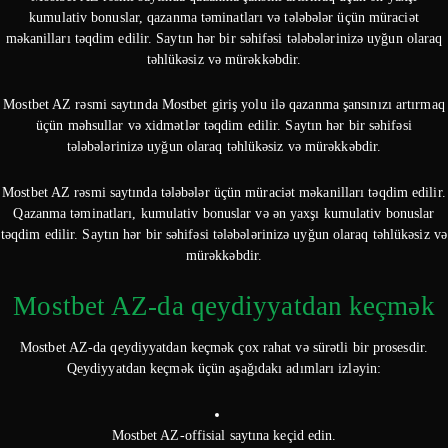
kumulativ bonuslar, qazanma təminatları və tələbələr üçün müraciət
məkanilları təqdim edilir. Saytın hər bir səhifəsi tələbələrinizə uyğun olaraq
təhlükəsiz və mürəkkəbdir.
Mostbet AZ rəsmi saytında Mostbet giriş yolu ilə qazanma şansınızı artırmaq
üçün məhsullar və xidmətlər təqdim edilir. Saytın hər bir səhifəsi
tələbələrinizə uyğun olaraq təhlükəsiz və mürəkkəbdir.
Mostbet AZ rəsmi saytında tələbələr üçün müraciət məkanilları təqdim edilir.
Qazanma təminatları, kumulativ bonuslar və ən yaxşı kumulativ bonuslar
təqdim edilir. Saytın hər bir səhifəsi tələbələrinizə uyğun olaraq təhlükəsiz və
mürəkkəbdir.
Mostbet AZ-da qeydiyyatdan keçmək
Mostbet AZ-da qeydiyyatdan keçmək çox rahat və sürətli bir prosesdir.
Qeydiyyatdan keçmək üçün aşağıdakı adımları izləyin:
Mostbet AZ-offisial saytına keçid edin.