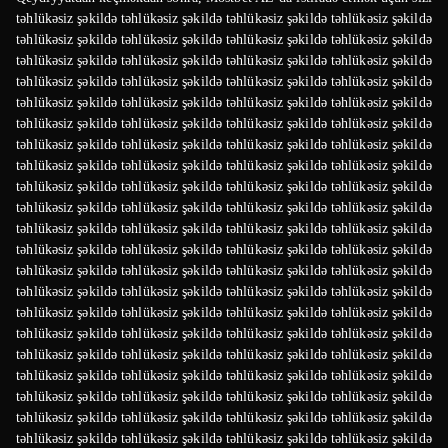
təhlükəsiz şəkildə təhlükəsiz şəkildə təhlükəsiz şəkildə təhlükəsiz şəkildə
təhlükəsiz şəkildə təhlükəsiz şəkildə təhlükəsiz şəkildə təhlükəsiz şəkildə
təhlükəsiz şəkildə təhlükəsiz şəkildə təhlükəsiz şəkildə təhlükəsiz şəkildə
təhlükəsiz şəkildə təhlükəsiz şəkildə təhlükəsiz şəkildə təhlükəsiz şəkildə
təhlükəsiz şəkildə təhlükəsiz şəkildə təhlükəsiz şəkildə təhlükəsiz şəkildə
təhlükəsiz şəkildə təhlükəsiz şəkildə təhlükəsiz şəkildə təhlükəsiz şəkildə
təhlükəsiz şəkildə təhlükəsiz şəkildə təhlükəsiz şəkildə təhlükəsiz şəkildə
təhlükəsiz şəkildə təhlükəsiz şəkildə təhlükəsiz şəkildə təhlükəsiz şəkildə
təhlükəsiz şəkildə təhlükəsiz şəkildə təhlükəsiz şəkildə təhlükəsiz şəkildə
təhlükəsiz şəkildə təhlükəsiz şəkildə təhlükəsiz şəkildə təhlükəsiz şəkildə
təhlükəsiz şəkildə təhlükəsiz şəkildə təhlükəsiz şəkildə təhlükəsiz şəkildə
təhlükəsiz şəkildə təhlükəsiz şəkildə təhlükəsiz şəkildə təhlükəsiz şəkildə
təhlükəsiz şəkildə təhlükəsiz şəkildə təhlükəsiz şəkildə təhlükəsiz şəkildə
təhlükəsiz şəkildə təhlükəsiz şəkildə təhlükəsiz şəkildə təhlükəsiz şəkildə
təhlükəsiz şəkildə təhlükəsiz şəkildə təhlükəsiz şəkildə təhlükəsiz şəkildə
təhlükəsiz şəkildə təhlükəsiz şəkildə təhlükəsiz şəkildə təhlükəsiz şəkildə
təhlükəsiz şəkildə təhlükəsiz şəkildə təhlükəsiz şəkildə təhlükəsiz şəkildə
təhlükəsiz şəkildə təhlükəsiz şəkildə təhlükəsiz şəkildə təhlükəsiz şəkildə
təhlükəsiz şəkildə təhlükəsiz şəkildə təhlükəsiz şəkildə təhlükəsiz şəkildə
təhlükəsiz şəkildə təhlükəsiz şəkildə təhlükəsiz şəkildə təhlükəsiz şəkildə
təhlükəsiz şəkildə təhlükəsiz şəkildə təhlükəsiz şəkildə təhlükəsiz şəkildə