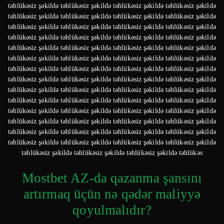
təhlükəsiz şəkildə təhlükəsiz şəkildə təhlükəsiz şəkildə təhlükəsiz şəkildə
təhlükəsiz şəkildə təhlükəsiz şəkildə təhlükəsiz şəkildə təhlükəsiz şəkildə
təhlükəsiz şəkildə təhlükəsiz şəkildə təhlükəsiz şəkildə təhlükəsiz şəkildə
təhlükəsiz şəkildə təhlükəsiz şəkildə təhlükəsiz şəkildə təhlükəsiz şəkildə
təhlükəsiz şəkildə təhlükəsiz şəkildə təhlükəsiz şəkildə təhlükəsiz şəkildə
təhlükəsiz şəkildə təhlükəsiz şəkildə təhlükəsiz şəkildə təhlükəsiz şəkildə
təhlükəsiz şəkildə təhlükəsiz şəkildə təhlükəsiz şəkildə təhlükəsiz şəkildə
təhlükəsiz şəkildə təhlükəsiz şəkildə təhlükəsiz şəkildə təhlükəsiz şəkildə
təhlükəsiz şəkildə təhlükəsiz şəkildə təhlükəsiz şəkildə təhlükəsiz şəkildə
təhlükəsiz şəkildə təhlükəsiz şəkildə təhlükəsiz şəkildə təhlükəsiz şəkildə
təhlükəsiz şəkildə təhlükəsiz şəkildə təhlükəsiz şəkildə təhlükəsiz şəkildə
təhlükəsiz şəkildə təhlükəsiz şəkildə təhlükəsiz şəkildə təhlükəsiz şəkildə
təhlükəsiz şəkildə təhlükəsiz şəkildə təhlükəsiz şəkildə təhlükəsiz şəkildə
təhlükəsiz şəkildə təhlükəsiz şəkildə təhlükəsiz şəkildə təhlükəsiz şəkildə
təhlükəsiz şəkildə təhlükəsiz şəkildə təhlükəsiz şəkildə təhlükəs
Mostbet AZ-da qazanma şansını
artırmaq üçün nə qədər maliyyə
qoyulmalıdır?