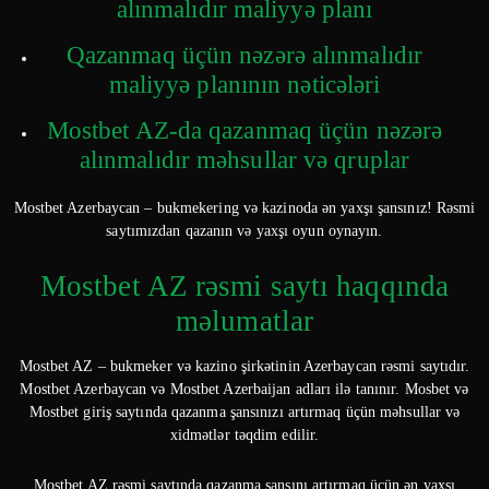
alınmalıdır maliyyə planı
Qazanmaq üçün nəzərə alınmalıdır
maliyyə planının nəticələri
Mostbet AZ-da qazanmaq üçün nəzərə
alınmalıdır məhsullar və qruplar
Mostbet Azerbaycan – bukmekering və kazinoda ən yaxşı şansınız! Rəsmi
saytımızdan qazanın və yaxşı oyun oynayın.
Mostbet AZ rəsmi saytı haqqında
məlumatlar
Mostbet AZ – bukmeker və kazino şirkətinin Azerbaycan rəsmi saytıdır.
Mostbet Azerbaycan və Mostbet Azerbaijan adları ilə tanınır. Mosbet və
Mostbet giriş saytında qazanma şansınızı artırmaq üçün məhsullar və
xidmətlər təqdim edilir.
Mostbet AZ rəsmi saytında qazanma şansını artırmaq üçün ən yaxşı