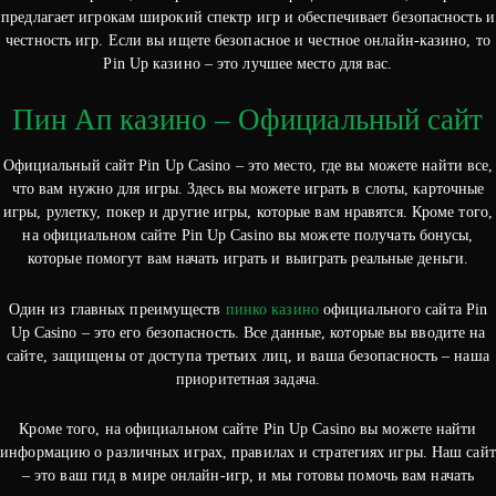
предлагает игрокам широкий спектр игр и обеспечивает безопасность и
честность игр. Если вы ищете безопасное и честное онлайн-казино, то
Pin Up казино – это лучшее место для вас.
Пин Ап казино – Официальный сайт
Официальный сайт Pin Up Casino – это место, где вы можете найти все,
что вам нужно для игры. Здесь вы можете играть в слоты, карточные
игры, рулетку, покер и другие игры, которые вам нравятся. Кроме того,
на официальном сайте Pin Up Casino вы можете получать бонусы,
которые помогут вам начать играть и выиграть реальные деньги.
Один из главных преимуществ
пинко казино
официального сайта Pin
Up Casino – это его безопасность. Все данные, которые вы вводите на
сайте, защищены от доступа третьих лиц, и ваша безопасность – наша
приоритетная задача.
Кроме того, на официальном сайте Pin Up Casino вы можете найти
информацию о различных играх, правилах и стратегиях игры. Наш сайт
– это ваш гид в мире онлайн-игр, и мы готовы помочь вам начать