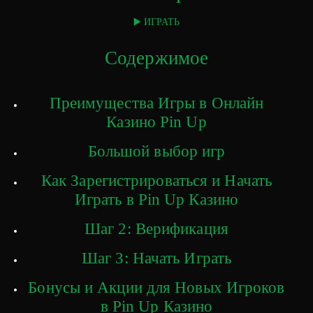
▶️ ИГРАТЬ
Содержимое
Преимущества Игры в Онлайн
Казино Pin Up
Большой выбор игр
Как Зарегистрироваться и Начать
Играть в Pin Up Казино
Шаг 2: Верификация
Шаг 3: Начать Играть
Бонусы и Акции для Новых Игроков
в Pin Up Казино