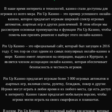
В наше время интернета и технологий, казино стали доступны для
игроков из всего мира. Pin Up Казино – это пример успешного онлайн-
казино, которое предлагает игрокам широкий спектр игровых
автоматов, азартных игр и других развлечений. В этом обзоре мы
рассмотрим основные преимущества и функции Pin Up Казино, чтобы
помочь вам принять решение о выборе этого онлайн-казино.
Pin Up Казино – это официальный сайт, который был запущен в 2016
году. С тех пор он стал одним из самых популярных онлайн-казино в
мире. Казино имеет лицензию на операцию, выдана в Куртрахе, и
является членом ассоциации онлайн-казино, которая обеспечивает
безопасность и честность игроков.
Pin Up Казино предлагает игрокам более 3 000 игровых автоматов и
азартных игр, включая слоты, рулетку, блэкджек, покер и другие.
Игроки могут играть в любое время и из любого места, где есть доступ
к интернету. Казино также предлагает мобильную версию, чтобы
игроки могли играть на своих смартфонах и планшетах.
В целом, Pin Up Казино – это отличный выбор для игроков, которые