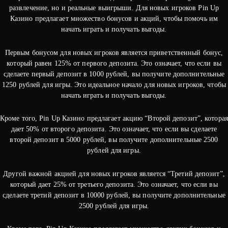
развлечение, но и реальные выигрыши. Для новых игроков Pin Up
Казино предлагает множество бонусов и акций, чтобы помочь им
начать играть и получать выгоды.
Первым бонусом для новых игроков является приветственный бонус,
который равен 125% от первого депозита. Это означает, что если вы
сделаете первый депозит в 1000 рублей, вы получите дополнительные
1250 рублей для игры. Это идеальное начало для новых игроков, чтобы
начать играть и получать выгоды.
Кроме того, Pin Up Казино предлагает акцию “Второй депозит”, которая
дает 50% от второго депозита. Это означает, что если вы сделаете
второй депозит в 5000 рублей, вы получите дополнительные 2500
рублей для игры.
Другой важной акцией для новых игроков является “Третий депозит”,
который дает 25% от третьего депозита. Это означает, что если вы
сделаете третий депозит в 10000 рублей, вы получите дополнительные
2500 рублей для игры.