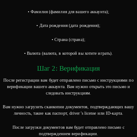
• Фамилия (фамилия для вашего аккаунта);
• Дата рождения (дата рождения);
• Страна (страна);
• Валюта (валюта, в которой вы хотите играть).
Шаг 2: Верификация
После регистрации вам будет отправлено письмо с инструкциями по
верификации вашего аккаунта. Вам нужно открыть это письмо и
следовать инструкциям.
Вам нужно загрузить сканкопии документов, подтверждающих вашу
личность, такие как паспорт, driver’s license или ID-карта.
После загрузки документов вам будет отправлено письмо с
подтверждением верификации.