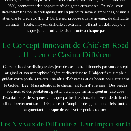
98%, promettant des opportunités de gains attrayantes. En solo, vous
incarnerez une poule courageuse sur un parcours semé d’embûches, visant à
atteindre le précieux Œuf d’Or. Le jeu propose quatre niveaux de difficulté
distincts – facile, moyen, difficile et extrême – offrant un défi adapté à
chaque joueur, où la tension monte à chaque pas.
Le Concept Innovant de Chicken Road
: Un Jeu de Casino Différent
Chicken Road se distingue des jeux de casino traditionnels par son concept
original et son atmosphère légère et divertissante. L’objectif est simple :
guider votre poule à travers une série d’obstacles et de bonus pour atteindre
le Golden Egg. Mais attention, le chemin est loin d’être aisé ! Des pièges
sournois et des prédateurs guettent à chaque instant, ajoutant une dose
d’excitation et de suspense à chaque partie. Le choix du niveau de difficulté
influe directement sur la fréquence et l’ampleur des gains potentiels, tout en
augmentant le risque de voir votre poule croquer.
Les Niveaux de Difficulté et Leur Impact sur la