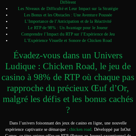
Différent
Les Niveaux de Difficulté et Leur Impact sur la Stratégie
Les Bonus et les Obstacles : Une Aventure Poussée
L’Importance de l’Anticipation et de la Réactivité
Le RTP de 98% : Un Avantage pour le Joueur
Comprendre l’Impact du RTP sur l’Expérience de Jeu
L’Expérience Visuelle et Sonore de Chicken Road
Évadez-vous dans un Univers
Ludique : Chicken Road, le jeu de
casino à 98% de RTP où chaque pas
rapproche du précieux Œuf d’Or,
malgré les défis et les bonus cachés
?
Dans l’univers foisonnant des jeux de casino en ligne, une nouvelle
expérience captivante se démarque :
chicken road
. Développé par InOut
Games, ce titre unique offre un RTP (Retour au Joueur) exceptionnel de