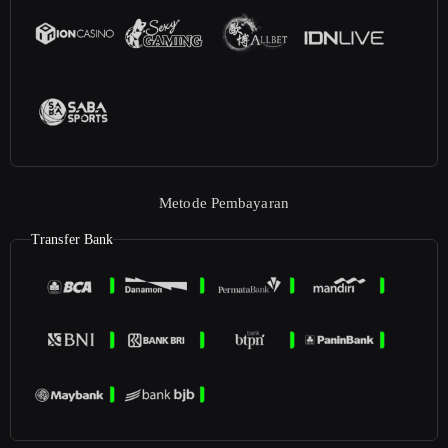
Metode Pembayaran
Transfer Bank