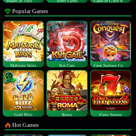
Power of Thor Megaways
Aztec Gems
Gates of Gatot Kaca
Popular Games
Mahjong Ways
Koi Gate
Gem Saviour Conquest
Gold Blitz
Roma
Fiery Sevens
Hot Games