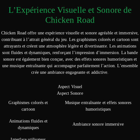
L’Expérience Visuelle et Sonore de
Chicken Road
Chicken Road offre une expérience visuelle et sonore agréable et immersive,
contribuant à l’attrait général du jeu. Les graphismes colorés et cartoon sont
attrayants et créent une atmosphère légère et divertissante. Les animations
sont fluides et dynamiques, renforçant l’impression d’immersion. La bande
sonore est également bien conçue, avec des effets sonores humoristiques et
une musique entraînante qui accompagne parfaitement l’action. L’ensemble
crée une ambiance engageante et addictive.
Aspect Visuel
Aspect Sonore
Graphismes colorés et
Musique entraînante et effets sonores
cartoon
humoristiques
Animations fluides et
Ambiance sonore immersive
dynamiques
Interface utilisateur