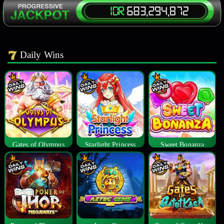
Daily Wins
Gates of Olympus
Starlight Princess
Sweet Bonanza