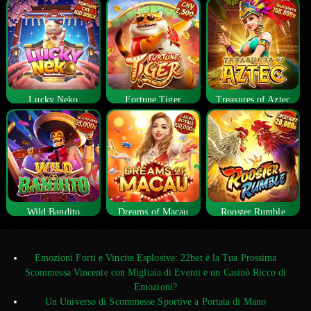
Lucky Neko
Fortune Tiger
Treasures of Aztec
Wild Bandito
Dreams of Macau
Rooster Rumble
Emozioni Forti e Vincite Esplosive: 22bet è la Tua Prossima
Scommessa Vincente con Migliaia di Eventi e un Casinò Ricco di
Emozioni?
Un Universo di Scommesse Sportive a Portata di Mano