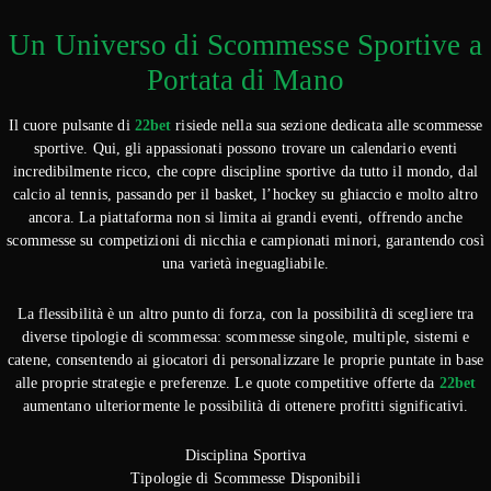
Un Universo di Scommesse Sportive a
Portata di Mano
Il cuore pulsante di
22bet
risiede nella sua sezione dedicata alle scommesse
sportive. Qui, gli appassionati possono trovare un calendario eventi
incredibilmente ricco, che copre discipline sportive da tutto il mondo, dal
calcio al tennis, passando per il basket, l’hockey su ghiaccio e molto altro
ancora. La piattaforma non si limita ai grandi eventi, offrendo anche
scommesse su competizioni di nicchia e campionati minori, garantendo così
una varietà ineguagliabile.
La flessibilità è un altro punto di forza, con la possibilità di scegliere tra
diverse tipologie di scommessa: scommesse singole, multiple, sistemi e
catene, consentendo ai giocatori di personalizzare le proprie puntate in base
alle proprie strategie e preferenze. Le quote competitive offerte da
22bet
aumentano ulteriormente le possibilità di ottenere profitti significativi.
Disciplina Sportiva
Tipologie di Scommesse Disponibili