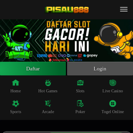
Beranda
Slot Online
Live Casino
Sportsbook
Arcade
Togel Online
Daftar
Login
Poker
Whatsapp
Home
Hot Games
Slots
Live Casino
Telegram
Sports
Arcade
Poker
Togel Online
Livechat