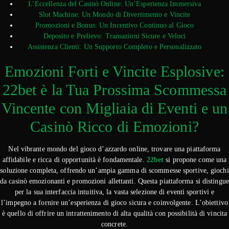
L’Eccellenza del Casinò Online: Un’Esperienza Immersiva
Slot Machine: Un Mondo di Divertimento e Vincite
Promozioni e Bonus: Un Incentivo Continuo al Gioco
Deposito e Prelievo: Transazioni Sicure e Veloci
Assistenza Clienti: Un Supporto Completo e Personalizzato
Emozioni Forti e Vincite Esplosive:
22bet è la Tua Prossima Scommessa
Vincente con Migliaia di Eventi e un
Casinò Ricco di Emozioni?
Nel vibrante mondo del gioco d’azzardo online, trovare una piattaforma
affidabile e ricca di opportunità è fondamentale.
22bet
si propone come una
soluzione completa, offrendo un’ampia gamma di scommesse sportive, giochi
da casinò emozionanti e promozioni allettanti. Questa piattaforma si distingue
per la sua interfaccia intuitiva, la vasta selezione di eventi sportivi e
l’impegno a fornire un’esperienza di gioco sicura e coinvolgente. L’obiettivo
è quello di offrire un intrattenimento di alta qualità con possibilità di vincita
concrete.