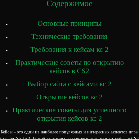
Содержимое
Основные принципы
Технические требования
Требования к кейсам кс 2
Практические советы по открытию
кейсов в CS2
Выбор сайта с кейсами кс 2
Открытие кейсов кс 2
Практические советы для успешного
открытия кейсов кс 2
Кейсы – это один из наиболее популярных и интересных аспектов игры
Counter-Strike 2. В этой статье мы рассмотрим, как открыть кейсы в CS2