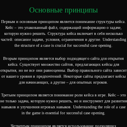
Основные принципы
Первым и основным принципом является понимание структуры кейса.
Кейс – это упакованный файл, содержащий информацию о задаче,
которую нужно решить. Структура кейса включает в себя несколько
частей: описание задачи, условия, ограничения и другие. Understanding
the structure of a case is crucial for successful case opening.
Вторым принципом является выбор подходящего сайта для открытия
кейса. Существует множество сайтов, предлагающих кейсы для
открытия, но не все они равноценны. Выбор правильного сайта зависит
от вашего уровня и предпочтений. Некоторые сайты предлагают кейсы
для начинающих, а другие – для опытных игроков.
Третьим принципом является понимание роли кейса в игре. Кейс – это
не только задача, которую нужно решить, но и инструмент для развития
навыков и улучшения игровых навыков. Understanding the role of a case
in the game is essential for successful case opening.
Четвертым принципом является использование подходящих