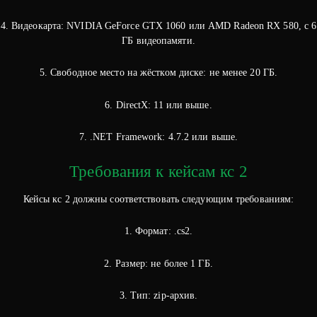
4. Видеокарта: NVIDIA GeForce GTX 1060 или AMD Radeon RX 580, с 6
ГБ видеопамяти.
5. Свободное место на жёстком диске: не менее 20 ГБ.
6. DirectX: 11 или выше.
7. .NET Framework: 4.7.2 или выше.
Требования к кейсам кс 2
Кейсы кс 2 должны соответствовать следующим требованиям:
1. Формат: .cs2.
2. Размер: не более 1 ГБ.
3. Тип: zip-архив.