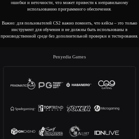
ошибки и неточности, что может привести к неправильному
использованию программного обеспечения.
Важно: для пользователей CS2 важно помнить, что кейсы – это только
инструмент для обучения и не должны быть использованы в
производственной среде без дополнительной проверки и тестирования.
Penyedia Games