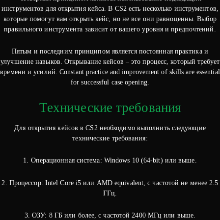
инструментов для открытия кейса. В CS2 есть несколько инструментов,
которые помогут вам открыть кейс, но не все они равноценны. Выбор
правильного инструмента зависит от вашего уровня и предпочтений.
Пятым и последним принципом является постоянная практика и
улучшение навыков. Открывание кейсов – это процесс, который требует
времени и усилий. Constant practice and improvement of skills are essential
for successful case opening.
Технические требования
Для открытия кейсов в CS2 необходимо выполнить следующие
технические требования:
1. Операционная система: Windows 10 (64-bit) или выше.
2. Процессор: Intel Core i5 или AMD equivalent, с частотой не менее 2.5
ГГц.
3. ОЗУ: 8 ГБ или более, с частотой 2400 МГц или выше.