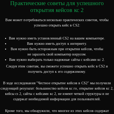
Практические советы для успешного
открытия кейсов кс 2
Вам может потребоваться несколько практических советов, чтобы
успешно открыть кейс в CS2:
Вам нужно иметь установленный CS2 на вашем компьютере.
Вам нужно иметь доступ к интернету.
Вам нужно быть осторожным при открытии кейсов, чтобы
не заразить свой компьютер вирусом.
Вам нужно выбирать только надежные сайты с кейсами кс 2.
Следуя этим советам, вы сможете успешно открыть кейс в CS2 и
получить доступ к его содержимому.
В ходе исследования "Честное открытие кейсов в CS2" мы получили
следующий результат: большинство кейсов кс го, открытие кейсов кс 2,
кейсы cs 2, сайты с кейсами кс 2, не имеют четкой структуры и не
содержат необходимой информации для пользователей.
Кроме того, мы обнаружили, что многие из этих кейсов содержат