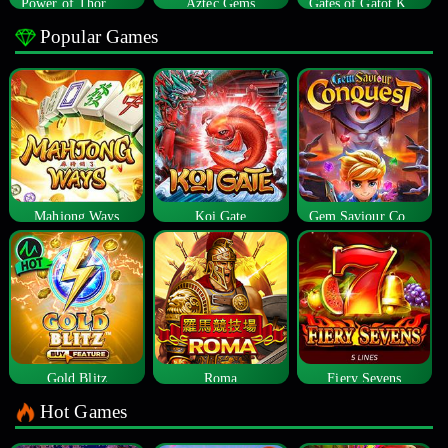
Power of Thor Megaways
Aztec Gems
Gates of Gatot Kaca
Popular Games
Mahjong Ways
Koi Gate
Gem Saviour Conquest
Gold Blitz
Roma
Fiery Sevens
Hot Games