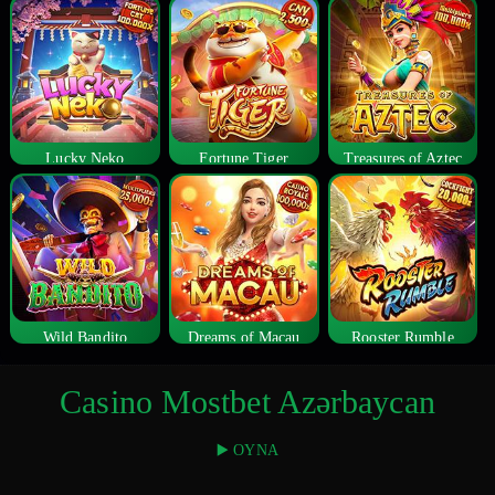
Lucky Neko
Fortune Tiger
Treasures of Aztec
Wild Bandito
Dreams of Macau
Rooster Rumble
Casino Mostbet Azərbaycan
▶️ OYNA