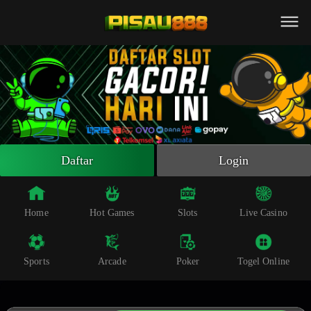
Beranda
Slot Online
Live Casino
Sportsbook
Arcade
Togel Online
Daftar
Login
Poker
Whatsapp
Home
Hot Games
Slots
Live Casino
Telegram
Sports
Arcade
Poker
Togel Online
Livechat