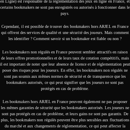
en Ligne) est responsable de la réglementation des jeux en ligne en France, et
certains bookmakers ne sont pas enregistrés ou autorisés à fonctionner dans le
pays.
Cependant, il est possible de trouver des bookmakers hors ARJEL en France
qui offrent des services de qualité et une sécurité des joueurs. Mais comment
les identifier ? Comment savoir si un bookmaker est fiable ou non ?
Les bookmakers non régulés en France peuvent sembler attractifs en raison
de leurs offres promotionnelles et de leurs taux de cotation compétitifs, mais
il est important de noter que leur absence de licence et de réglementation peut
poser des risques pour les joueurs. En effet, les bookmakers non régulés ne
sont pas soumis aux mêmes normes de sécurité et de transparence que les
bookmakers autorisés, ce qui peut signifier que les joueurs ne sont pas
protégés en cas de problème.
Les bookmakers hors ARJEL en France peuvent également ne pas proposer
les mêmes garanties de sécurité que les bookmakers autorisés. Les joueurs ne
sont pas protégés en cas de problème, et leurs gains ne sont pas garantis. De
plus, les bookmakers non régulés peuvent être plus sensibles aux fluctuations
du marché et aux changements de réglementation, ce qui peut affecter la