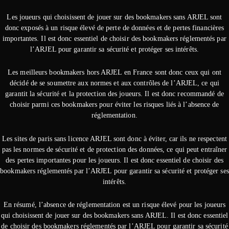
Les joueurs qui choisissent de jouer sur des bookmakers sans ARJEL sont
donc exposés à un risque élevé de perte de données et de pertes financières
importantes. Il est donc essentiel de choisir des bookmakers réglementés par
l’ARJEL pour garantir sa sécurité et protéger ses intérêts.
Les meilleurs bookmakers hors ARJEL en France sont donc ceux qui ont
décidé de se soumettre aux normes et aux contrôles de l’ARJEL, ce qui
garantit la sécurité et la protection des joueurs. Il est donc recommandé de
choisir parmi ces bookmakers pour éviter les risques liés à l’absence de
réglementation.
Les sites de paris sans licence ARJEL sont donc à éviter, car ils ne respectent
pas les normes de sécurité et de protection des données, ce qui peut entraîner
des pertes importantes pour les joueurs. Il est donc essentiel de choisir des
bookmakers réglementés par l’ARJEL pour garantir sa sécurité et protéger ses
intérêts.
En résumé, l’absence de réglementation est un risque élevé pour les joueurs
qui choisissent de jouer sur des bookmakers sans ARJEL. Il est donc essentiel
de choisir des bookmakers réglementés par l’ARJEL pour garantir sa sécurité