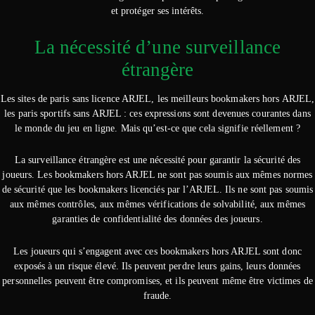
et protéger ses intérêts.
La nécessité d’une surveillance
étrangère
Les sites de paris sans licence ARJEL, les meilleurs bookmakers hors ARJEL,
les paris sportifs sans ARJEL : ces expressions sont devenues courantes dans
le monde du jeu en ligne. Mais qu’est-ce que cela signifie réellement ?
La surveillance étrangère est une nécessité pour garantir la sécurité des
joueurs. Les bookmakers hors ARJEL ne sont pas soumis aux mêmes normes
de sécurité que les bookmakers licenciés par l’ARJEL. Ils ne sont pas soumis
aux mêmes contrôles, aux mêmes vérifications de solvabilité, aux mêmes
garanties de confidentialité des données des joueurs.
Les joueurs qui s’engagent avec ces bookmakers hors ARJEL sont donc
exposés à un risque élevé. Ils peuvent perdre leurs gains, leurs données
personnelles peuvent être compromises, et ils peuvent même être victimes de
fraude.