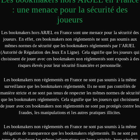
: une menace pour la sécurité des
joueurs
Les bookmakers hors ARJEL en France sont une menace pour la sécurité des
joueurs. En effet, ces bookmakers non réglementés ne sont pas soumis aux
mêmes normes de sécurité que les bookmakers réglementés par l’ARJEL
(Autorité de Régulation des Jeux En Ligne). Cela signifie que les joueurs qui
choisissent de jouer avec ces bookmakers non réglementés sont exposés à des
risques élevés pour leur sécurité financière et personnelle.
Les bookmakers non réglementés en France ne sont pas soumis à la même
surveillance que les bookmakers réglementés. Ils ne sont pas contrôlés de
manière stricte et ne sont pas tenus de respecter les mêmes normes de sécurité
que les bookmakers réglementés. Cela signifie que les joueurs qui choisissent
de jouer avec ces bookmakers non réglementés ne sont pas protégés contre les
fraudes, les manipulations et les autres pratiques illicites.
Les bookmakers non réglementés en France ne sont pas soumis à la même
obligation de transparence que les bookmakers réglementés. Ils ne sont pas
tenus de divulguer les mêmes informations sur leurs activités, leurs résultats