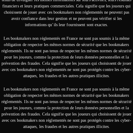
financiers et leurs pratiques commerciales. Cela signifie que les joueurs qui
choisissent de jouer avec ces bookmakers non réglementés ne peuvent pas
avoir confiance dans leur gestion et ne peuvent pas vérifier si les
informations qu’ils leur fournissent sont exactes.
Les bookmakers non réglementés en France ne sont pas soumis à la même
obligation de respecter les mêmes normes de sécurité que les bookmakers
réglementés. Ils ne sont pas tenus de respecter les mêmes normes de sécurité
pour les joueurs, comme la protection de leurs données personnelles et la
prévention des fraudes. Cela signifie que les joueurs qui choisissent de jouer
avec ces bookmakers non réglementés ne sont pas protégés contre les cyber-
attaques, les fraudes et les autres pratiques illicites.
Les bookmakers non réglementés en France ne sont pas soumis à la même
obligation de respecter les mêmes normes de sécurité que les bookmakers
réglementés. Ils ne sont pas tenus de respecter les mêmes normes de sécurité
pour les joueurs, comme la protection de leurs données personnelles et la
prévention des fraudes. Cela signifie que les joueurs qui choisissent de jouer
avec ces bookmakers non réglementés ne sont pas protégés contre les cyber-
attaques, les fraudes et les autres pratiques illicites.