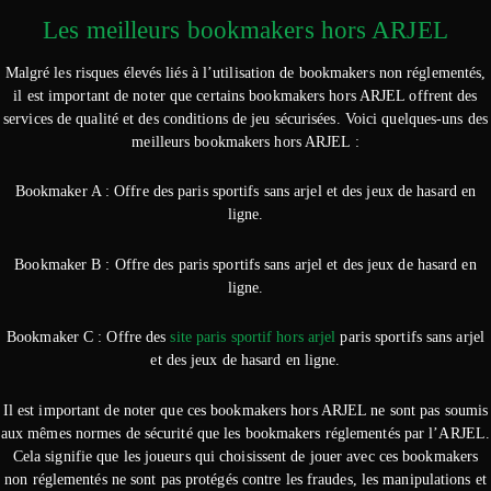
Les meilleurs bookmakers hors ARJEL
Malgré les risques élevés liés à l’utilisation de bookmakers non réglementés,
il est important de noter que certains bookmakers hors ARJEL offrent des
services de qualité et des conditions de jeu sécurisées. Voici quelques-uns des
meilleurs bookmakers hors ARJEL :
Bookmaker A : Offre des paris sportifs sans arjel et des jeux de hasard en
ligne.
Bookmaker B : Offre des paris sportifs sans arjel et des jeux de hasard en
ligne.
Bookmaker C : Offre des
site paris sportif hors arjel
paris sportifs sans arjel
et des jeux de hasard en ligne.
Il est important de noter que ces bookmakers hors ARJEL ne sont pas soumis
aux mêmes normes de sécurité que les bookmakers réglementés par l’ARJEL.
Cela signifie que les joueurs qui choisissent de jouer avec ces bookmakers
non réglementés ne sont pas protégés contre les fraudes, les manipulations et