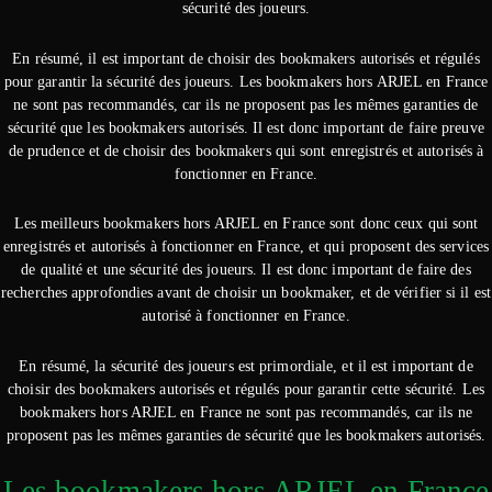
sécurité des joueurs.
En résumé, il est important de choisir des bookmakers autorisés et régulés
pour garantir la sécurité des joueurs. Les bookmakers hors ARJEL en France
ne sont pas recommandés, car ils ne proposent pas les mêmes garanties de
sécurité que les bookmakers autorisés. Il est donc important de faire preuve
de prudence et de choisir des bookmakers qui sont enregistrés et autorisés à
fonctionner en France.
Les meilleurs bookmakers hors ARJEL en France sont donc ceux qui sont
enregistrés et autorisés à fonctionner en France, et qui proposent des services
de qualité et une sécurité des joueurs. Il est donc important de faire des
recherches approfondies avant de choisir un bookmaker, et de vérifier si il est
autorisé à fonctionner en France.
En résumé, la sécurité des joueurs est primordiale, et il est important de
choisir des bookmakers autorisés et régulés pour garantir cette sécurité. Les
bookmakers hors ARJEL en France ne sont pas recommandés, car ils ne
proposent pas les mêmes garanties de sécurité que les bookmakers autorisés.
Les bookmakers hors ARJEL en France