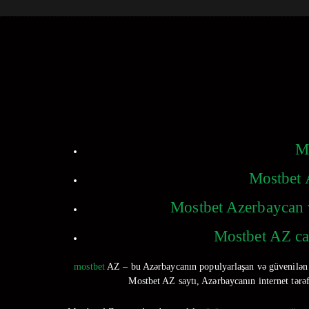
Mo
Mostbet 
Mostbet Azerbaycan v
Mostbet AZ ca
mostbet
AZ – bu Azərbaycanın populyarlaşan və güvenilən qa
Mostbet AZ saytı, Azərbaycanın internet tərəfi