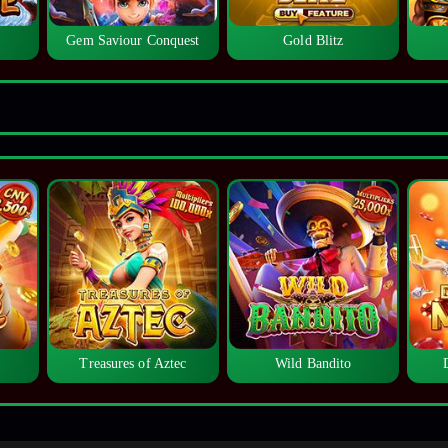
Gem Saviour Conquest
Gold Blitz
Treasures of Aztec
Wild Bandito