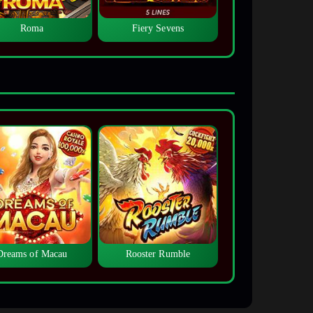
Roma
Fiery Sevens
Dreams of Macau
Rooster Rumble