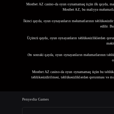
Mostbet AZ casino-da oyun oynamamaq üçün ilk qayda, maliyy
Mostbet AZ, bu maliyyə məlumatları
İkinci qayda, oyun oynayanların məlumatlarının təhlükəsizdiri
edilir. B
Üçüncü qayda, oyun oynayanların təhlükəsizliklərdən qorun
məktu
Ən sonraki qayda, oyun oynayanların məlumatlarının təhlükə
o
Mostbet AZ casino-da oyun oynamamaq üçün bu təhlükəsi
təhlükəsizdirilməsi, təhlükəsizliklərdən qorunması və m
Penyedia Games