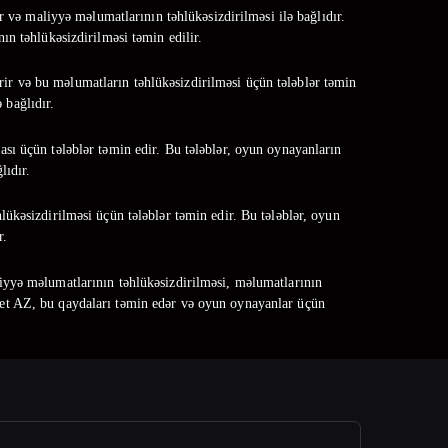
və maliyyə məlumatlarının təhlükəsizdirilməsi ilə bağlıdır.
n təhlükəsizdirilməsi təmin edilir.
rir və bu məlumatların təhlükəsizdirilməsi üçün tələblər təmin
 bağlıdır.
ı üçün tələblər təmin edir. Bu tələblər, oyun oynayanların
lıdır.
ükəsizdirilməsi üçün tələblər təmin edir. Bu tələblər, oyun
r.
yyə məlumatlarının təhlükəsizdirilməsi, məlumatlarının
tbet AZ, bu qaydaları təmin edər və oyun oynayanlar üçün