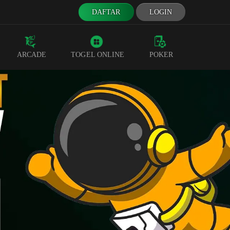
DAFTAR
LOGIN
ARCADE
TOGEL ONLINE
POKER