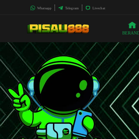
Whatsapp
Telegram
Livechat
BERAN