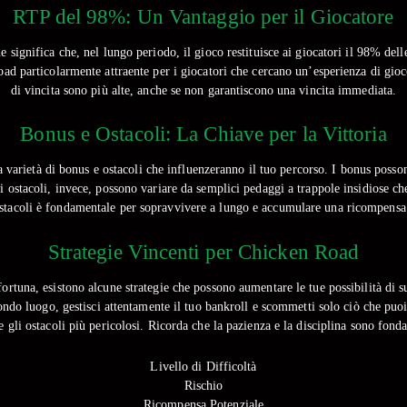
RTP del 98%: Un Vantaggio per il Giocatore
e significa che, nel lungo periodo, il gioco restituisce ai giocatori il 98% d
oad particolarmente attraente per i giocatori che cercano un’esperienza di gioc
di vincita sono più alte, anche se non garantiscono una vincita immediata.
Bonus e Ostacoli: La Chiave per la Vittoria
varietà di bonus e ostacoli che influenzeranno il tuo percorso. I bonus possono 
i ostacoli, invece, possono variare da semplici pedaggi a trappole insidiose ch
ostacoli è fondamentale per sopravvivere a lungo e accumulare una ricompensa
Strategie Vincenti per Chicken Road
ortuna, esistono alcune strategie che possono aumentare le tue possibilità di su
econdo luogo, gestisci attentamente il tuo bankroll e scommetti solo ciò che puo
e gli ostacoli più pericolosi. Ricorda che la pazienza e la disciplina sono fond
Livello di Difficoltà
Rischio
Ricompensa Potenziale