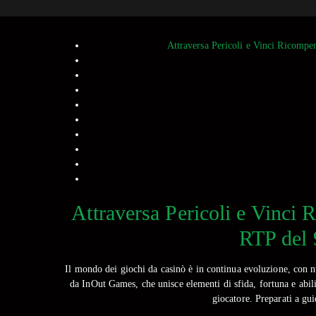
Attraversa Pericoli e Vinci Ricompe
Attraversa Pericoli e Vinci 
RTP del 
Il mondo dei giochi da casinò è in continua evoluzione, con nu
da InOut Games, che unisce elementi di sfida, fortuna e abil
giocatore. Preparati a gui