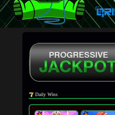
Daily Wins