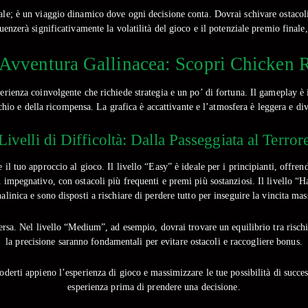
e; è un viaggio dinamico dove ogni decisione conta. Dovrai schivare ostacoli, 
nfluenzerà significativamente la volatilità del gioco e il potenziale premio finale
Avventura Gallinacea: Scopri Chicken 
rienza coinvolgente che richiede strategia e un po’ di fortuna. Il gameplay è 
io e della ricompensa. La grafica è accattivante e l’atmosfera è leggera e div
Livelli di Difficoltà: Dalla Passeggiata al Terror
e il tuo approccio al gioco. Il livello “Easy” è ideale per i principianti, offre
 impegnativo, con ostacoli più frequenti e premi più sostanziosi. Il livello “Ha
alinica e sono disposti a rischiare di perdere tutto per inseguire la vincita ma
versa. Nel livello “Medium”, ad esempio, dovrai trovare un equilibrio tra risch
la precisione saranno fondamentali per evitare ostacoli e raccogliere bonus.
 goderti appieno l’esperienza di gioco e massimizzare le tue possibilità di success
esperienza prima di prendere una decisione.