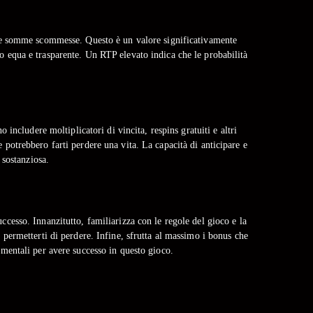
elle somme scommesse. Questo è un valore significativamente
o equa e trasparente. Un RTP elevato indica che le probabilità
includere moltiplicatori di vincita, respins gratuiti e altri
e potrebbero farti perdere una vita. La capacità di anticipare e
 sostanziosa.
ccesso. Innanzitutto, familiarizza con le regole del gioco e la
i permetterti di perdere. Infine, sfrutta al massimo i bonus che
amentali per avere successo in questo gioco.