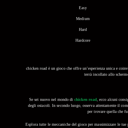
Easy
Medium
Hard
Hardcore
chicken road è un gioco che offre un’esperienza unica e coinvolge
terrà incollato allo scherm
Se sei nuovo nel mondo di
chicken road
, ecco alcuni consi
degli ostacoli. In secondo luogo, osserva attentamente il com
per trovare quella che fu
Esplora tutte le meccaniche del gioco per massimizzare le tue p