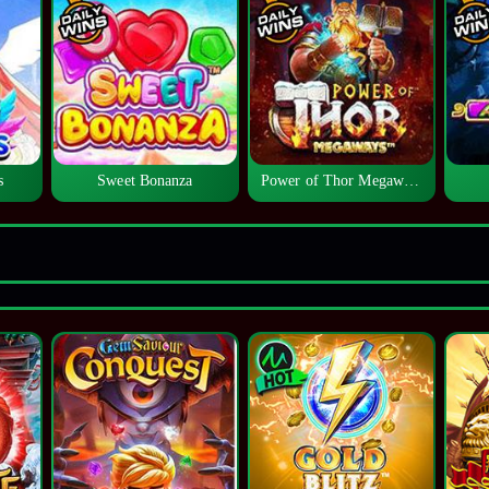
s
Sweet Bonanza
Power of Thor Megaways