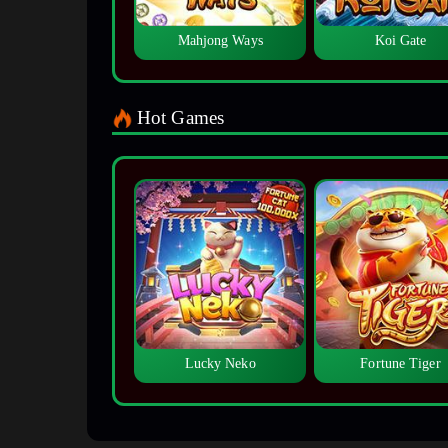
Mahjong Ways
Koi Gate
Hot Games
Lucky Neko
Fortune Tiger