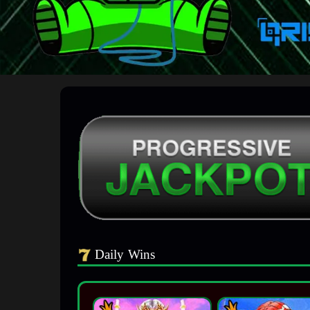
Daily Wins