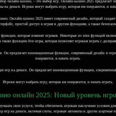
бор онлайн-казино, – это выбор игр. Онлайн-казино 2025 предлагает о
ры на деньги. Игроки могут выбрать игру, которая им понравится, и нача
зино. Онлайн-казино 2025 имеет современный дизайн, который создает
нтерфейс, простой доступ к играм и другим функциям, а также безопасн
функции, которые изменят игроков. Некоторые из этих функций включа
также функцию live-игры, которая позволяет игрокам играть с дилера
ьги. Он предлагает инновационные функции, современный дизайн и огро
понравится, и начать играть.
щее игр на деньги. Он предлагает инновационные функции, современны
Игроки могут выбрать игру, которая им понравится, и начать играть.
ино онлайн 2025: Новый уровень игр
улучшать свои услуги, чтобы обеспечить игрокам наилучшие условия дл
ор игр на деньги, включая слоты, игровые автоматы и другие азартные и