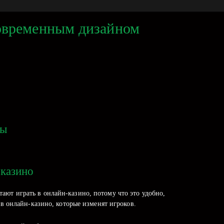
овременным дизайном
в
ры
-казино
ают играть в онлайн-казино, потому что это удобно,
 онлайн-казино, которые изменят игроков.