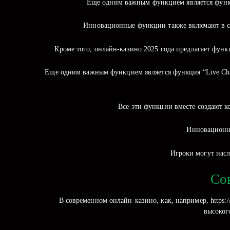
Еще одним важным функцием является функция
Инновационные функции также включают в себя
Кроме того, онлайн-казино 2025 года предлагает функ
Еще одним важным функцием является функция “Live Chat
Все эти функции вместе создают ко
Инновационны
Игроки могут насл
Со
В современном онлайн-казино, как, например, https:
высоког