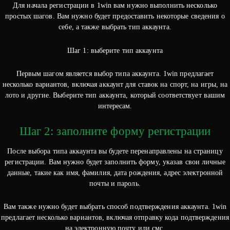
Для начала регистрации в 1win вам нужно выполнить несколько
простых шагов. Вам нужно будет предоставить некоторые сведения о
себе, а также выбрать тип аккаунта.
Шаг 1: выберите тип аккаунта
Первым шагом является выбор типа аккаунта. 1win предлагает
несколько вариантов, включая аккаунт для ставок на спорт, на игры, на
лото и другие. Выберите тип аккаунта, который соответствует вашим
интересам.
Шаг 2: заполните форму регистрации
После выбора типа аккаунта вы будете перенаправлены на страницу
регистрации. Вам нужно будет заполнить форму, указав свои личные
данные, такие как имя, фамилия, дата рождения, адрес электронной
почты и пароль.
Вам также нужно будет выбрать способ подтверждения аккаунта. 1win
предлагает несколько вариантов, включая отправку кода подтверждения
на электронную почту или смс.