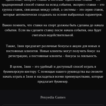
традиционный способ ставки на исход события, экспресс-ставки – это
группа ставок, связанных между собой, а системы – это серия ставок,
которые автоматически создавать на основе выбранных параметров.
Важно помнить, что ставки на спорт должны быть сделаны до начала
события. Если вы сделаете ставку после начала события, она будет
считаться недействительной.
Также, 1вин предлагает различные бонусы и акции для новых и
постоянных клиентов. Новые клиенты могут получить бонус на
регистрацию, а постоянные клиенты – бонусы за лояльность.
В целом, 1вин – это удобный и доступный способ играть в
букмекерскую контору. С помощью нашего руководства вы сможете
начать играть в 1вин и насладиться всеми преимуществами, которые
предлагает букмекер.
Penyedia Games