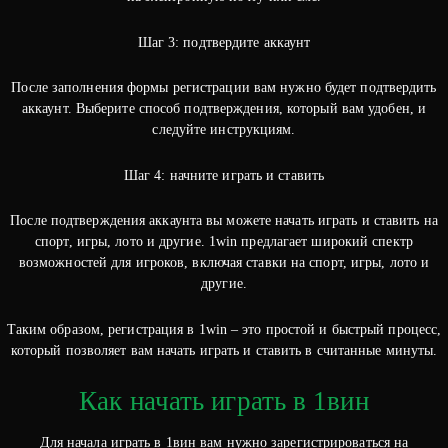
Шаг 3: подтвердите аккаунт
После заполнения формы регистрации вам нужно будет подтвердить
аккаунт. Выберите способ подтверждения, который вам удобен, и
следуйте инструкциям.
Шаг 4: начните играть и ставить
После подтверждения аккаунта вы можете начать играть и ставить на
спорт, игры, лото и другие. 1win предлагает широкий спектр
возможностей для игроков, включая ставки на спорт, игры, лото и
другие.
Таким образом, регистрация в 1win – это простой и быстрый процесс,
который позволяет вам начать играть и ставить в считанные минуты.
Как начать играть в 1вин
Для начала играть в 1вин вам нужно зарегистрироваться на