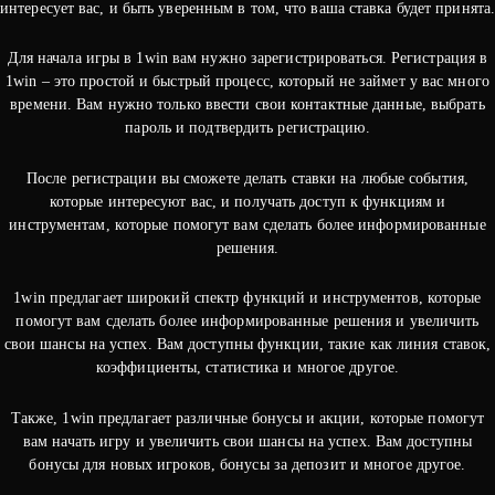
интересует вас, и быть уверенным в том, что ваша ставка будет принята
Для начала игры в 1win вам нужно зарегистрироваться. Регистрация в
1win – это простой и быстрый процесс, который не займет у вас много
времени. Вам нужно только ввести свои контактные данные, выбрать
пароль и подтвердить регистрацию.
После регистрации вы сможете делать ставки на любые события,
которые интересуют вас, и получать доступ к функциям и
инструментам, которые помогут вам сделать более информированные
решения.
1win предлагает широкий спектр функций и инструментов, которые
помогут вам сделать более информированные решения и увеличить
свои шансы на успех. Вам доступны функции, такие как линия ставок,
коэффициенты, статистика и многое другое.
Также, 1win предлагает различные бонусы и акции, которые помогут
вам начать игру и увеличить свои шансы на успех. Вам доступны
бонусы для новых игроков, бонусы за депозит и многое другое.